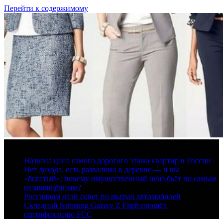
Перейти к содержимому
8 августа, 2026
Названа цена самого дорогого этажа квартир в России
Нет дохода, есть развалюха в деревне — и вы
«богатый»: почему имущественный ценз бьёт по самым
незащищённым?
Россиянам дали совет по мытью автомобилей
Складной Samsung Galaxy Z Flip8 прошёл
сертификацию FCC