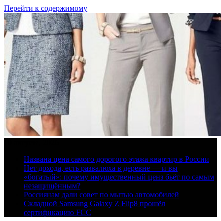
Перейти к содержимому
10 августа, 2026
Названа цена самого дорогого этажа квартир в России
Нет дохода, есть развалюха в деревне — и вы
«богатый»: почему имущественный ценз бьёт по самым
незащищённым?
Россиянам дали совет по мытью автомобилей
Складной Samsung Galaxy Z Flip8 прошёл
сертификацию FCC