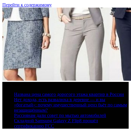
Перейти к содержимому
7 августа, 2026
Названа цена самого дорогого этажа квартир в России
Нет дохода, есть развалюха в деревне — и вы
«богатый»: почему имущественный ценз бьёт по самым
незащищённым?
Россиянам дали совет по мытью автомобилей
Складной Samsung Galaxy Z Flip8 прошёл
сертификацию FCC