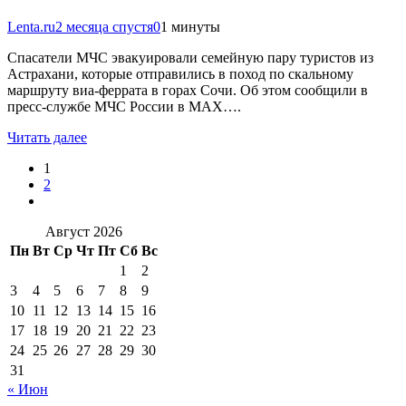
Lenta.ru
2 месяца спустя
0
1 минуты
Спасатели МЧС эвакуировали семейную пару туристов из
Астрахани, которые отправились в поход по скальному
маршруту виа-феррата в горах Сочи. Об этом сообщили в
пресс-службе МЧС России в MAX….
Читать далее
1
2
Август 2026
Пн
Вт
Ср
Чт
Пт
Сб
Вс
1
2
3
4
5
6
7
8
9
10
11
12
13
14
15
16
17
18
19
20
21
22
23
24
25
26
27
28
29
30
31
« Июн