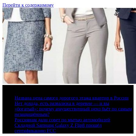
Перейти к содержимому
9 августа, 2026
Названа цена самого дорогого этажа квартир в России
Нет дохода, есть развалюха в деревне — и вы
«богатый»: почему имущественный ценз бьёт по самым
незащищённым?
Россиянам дали совет по мытью автомобилей
Складной Samsung Galaxy Z Flip8 прошёл
сертификацию FCC