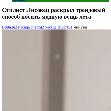
Стилист Лисовец раскрыл трендовый
способ носить модную вещь лета
Lenta.ru
2 месяца спустя
2 месяца спустя
0
1 минуты