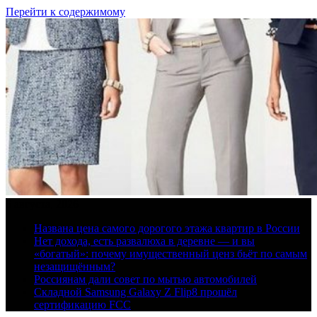
Перейти к содержимому
6 августа, 2026
Названа цена самого дорогого этажа квартир в России
Нет дохода, есть развалюха в деревне — и вы
«богатый»: почему имущественный ценз бьёт по самым
незащищённым?
Россиянам дали совет по мытью автомобилей
Складной Samsung Galaxy Z Flip8 прошёл
сертификацию FCC