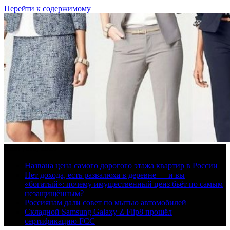
Перейти к содержимому
8 августа, 2026
Названа цена самого дорогого этажа квартир в России
Нет дохода, есть развалюха в деревне — и вы
«богатый»: почему имущественный ценз бьёт по самым
незащищённым?
Россиянам дали совет по мытью автомобилей
Складной Samsung Galaxy Z Flip8 прошёл
сертификацию FCC