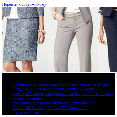
Перейти к содержимому
6 августа, 2026
Названа цена самого дорогого этажа квартир в России
Нет дохода, есть развалюха в деревне — и вы
«богатый»: почему имущественный ценз бьёт по самым
незащищённым?
Россиянам дали совет по мытью автомобилей
Складной Samsung Galaxy Z Flip8 прошёл
сертификацию FCC