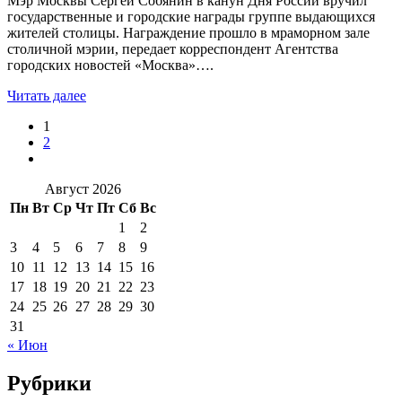
Мэр Москвы Сергей Собянин в канун Дня России вручил
государственные и городские награды группе выдающихся
жителей столицы. Награждение прошло в мраморном зале
столичной мэрии, передает корреспондент Агентства
городских новостей «Москва»….
Читать далее
1
2
Август 2026
Пн
Вт
Ср
Чт
Пт
Сб
Вс
1
2
3
4
5
6
7
8
9
10
11
12
13
14
15
16
17
18
19
20
21
22
23
24
25
26
27
28
29
30
31
« Июн
Рубрики