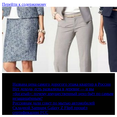
Перейти к содержимому
6 августа, 2026
Названа цена самого дорогого этажа квартир в России
Нет дохода, есть развалюха в деревне — и вы
«богатый»: почему имущественный ценз бьёт по самым
незащищённым?
Россиянам дали совет по мытью автомобилей
Складной Samsung Galaxy Z Flip8 прошёл
сертификацию FCC