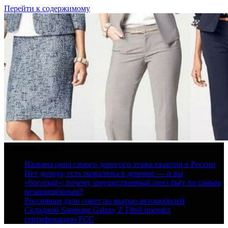
Перейти к содержимому
8 августа, 2026
Названа цена самого дорогого этажа квартир в России
Нет дохода, есть развалюха в деревне — и вы
«богатый»: почему имущественный ценз бьёт по самым
незащищённым?
Россиянам дали совет по мытью автомобилей
Складной Samsung Galaxy Z Flip8 прошёл
сертификацию FCC