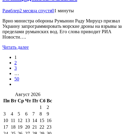
Рамблер
2 месяца спустя
0
1 минуты
Врио министра обороны Румынии Раду Мируцэ призвал
Украину запрограммировать морские дроны на взрывы за
пределами румынских вод. Его слова приводит РИА
Новости….
Читать далее
1
2
3
…
50
Август 2026
Пн
Вт
Ср
Чт
Пт
Сб
Вс
1
2
3
4
5
6
7
8
9
10
11
12
13
14
15
16
17
18
19
20
21
22
23
24
25
26
27
28
29
30