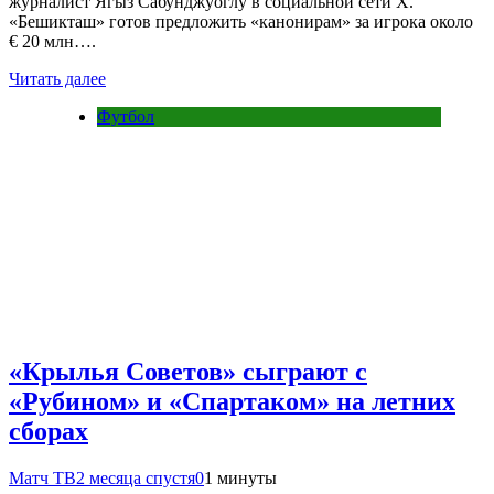
журналист Ягыз Сабунджуоглу в социальной сети X.
«Бешикташ» готов предложить «канонирам» за игрока около
€ 20 млн….
Читать далее
Футбол
«Крылья Советов» сыграют с
«Рубином» и «Спартаком» на летних
сборах
Матч ТВ
2 месяца спустя
0
1 минуты