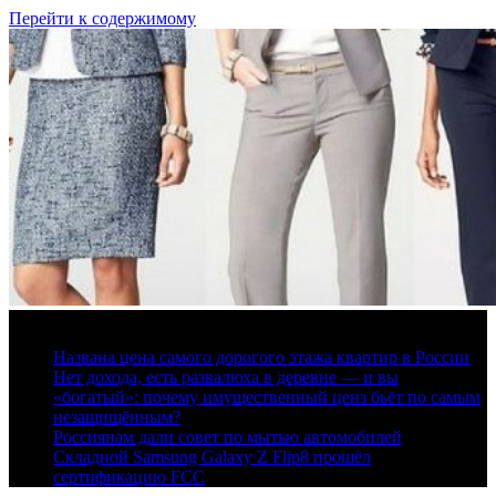
Перейти к содержимому
10 августа, 2026
Названа цена самого дорогого этажа квартир в России
Нет дохода, есть развалюха в деревне — и вы
«богатый»: почему имущественный ценз бьёт по самым
незащищённым?
Россиянам дали совет по мытью автомобилей
Складной Samsung Galaxy Z Flip8 прошёл
сертификацию FCC