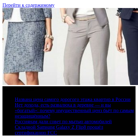
Перейти к содержимому
9 августа, 2026
Названа цена самого дорогого этажа квартир в России
Нет дохода, есть развалюха в деревне — и вы
«богатый»: почему имущественный ценз бьёт по самым
незащищённым?
Россиянам дали совет по мытью автомобилей
Складной Samsung Galaxy Z Flip8 прошёл
сертификацию FCC