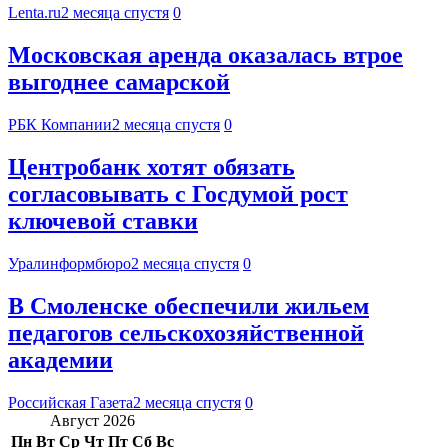
Lenta.ru
2 месяца спустя
0
Московская аренда оказалась втрое
выгоднее самарской
РБК Компании
2 месяца спустя
0
Центробанк хотят обязать
согласовывать с Госдумой рост
ключевой ставки
Уралинформбюро
2 месяца спустя
0
В Смоленске обеспечили жильем
педагогов сельскохозяйственной
академии
Российская Газета
2 месяца спустя
0
Август 2026
Пн
Вт
Ср
Чт
Пт
Сб
Вс