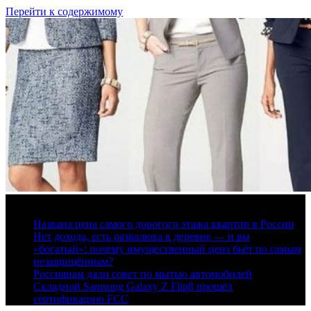
Перейти к содержимому
6 августа, 2026
Названа цена самого дорогого этажа квартир в России
Нет дохода, есть развалюха в деревне — и вы
«богатый»: почему имущественный ценз бьёт по самым
незащищённым?
Россиянам дали совет по мытью автомобилей
Складной Samsung Galaxy Z Flip8 прошёл
сертификацию FCC