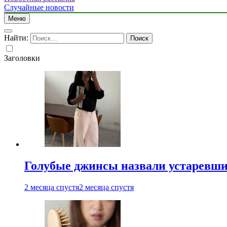
Случайные новости
Меню
Найти:
Заголовки
Голубые джинсы назвали устаревш
2 месяца спустя
2 месяца спустя