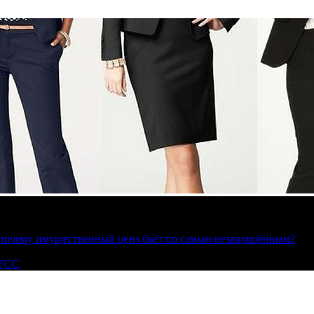
»: почему имущественный ценз бьёт по самым незащищённым?
 FCC