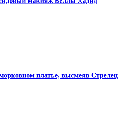
рендовый макияж Беллы Хадид
морковном платье, высмеяв Стрелец