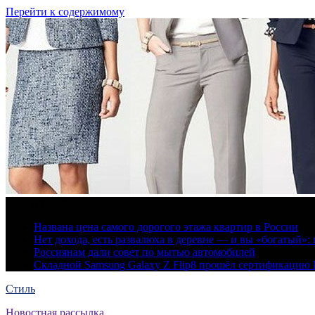
Перейти к содержимому
6 августа, 2026
Названа цена самого дорогого этажа квартир в России
Нет дохода, есть развалюха в деревне — и вы «богатый
Россиянам дали совет по мытью автомобилей
Складной Samsung Galaxy Z Flip8 прошёл сертификацию
Стиль
Новостная рассылка