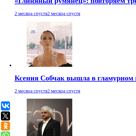
«Глиняный румянец»: повторяем т
2 месяца спустя
2 месяца спустя
Ксения Собчак вышла в гламурном 
2 месяца спустя
2 месяца спустя