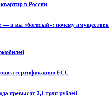
 квартир в России
вне — и вы «богатый»: почему имуществе
томобилей
прошёл сертификацию FCC
ода превысят 2,1 трлн рублей