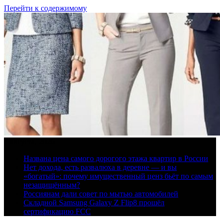
Перейти к содержимому
7 августа, 2026
Названа цена самого дорогого этажа квартир в России
Нет дохода, есть развалюха в деревне — и вы
«богатый»: почему имущественный ценз бьёт по самым
незащищённым?
Россиянам дали совет по мытью автомобилей
Складной Samsung Galaxy Z Flip8 прошёл
сертификацию FCC