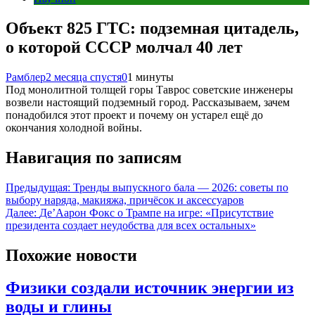
Объект 825 ГТС: подземная цитадель,
о которой СССР молчал 40 лет
Рамблер
2 месяца спустя
0
1 минуты
Под монолитной толщей горы Таврос советские инженеры
возвели настоящий подземный город. Рассказываем, зачем
понадобился этот проект и почему он устарел ещё до
окончания холодной войны.
Навигация по записям
Предыдущая:
Тренды выпускного бала — 2026: советы по
выбору наряда, макияжа, причёсок и аксессуаров
Далее:
Де’Аарон Фокс о Трампе на игре: «Присутствие
президента создает неудобства для всех остальных»
Похожие новости
Физики создали источник энергии из
воды и глины