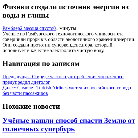
Физики создали источник энергии из
воды и глины
Рамблер
2 месяца спустя
0
1 минуты
Учёные из Гамбургского технологического университета
совершили прорыв в области экологичного хранения энергии.
Они создали прототип суперконденсатора, который
использует в качестве электролита чистую воду.
Навигация по записям
Предыдущая:
О вреде частого употребления мороженого
предупредил диетолог
Далее:
Самолет Turkish Airlines улетел из российского города
без части пассажиров
Похожие новости
Учёные нашли способ спасти Землю от
солнечных супербурь