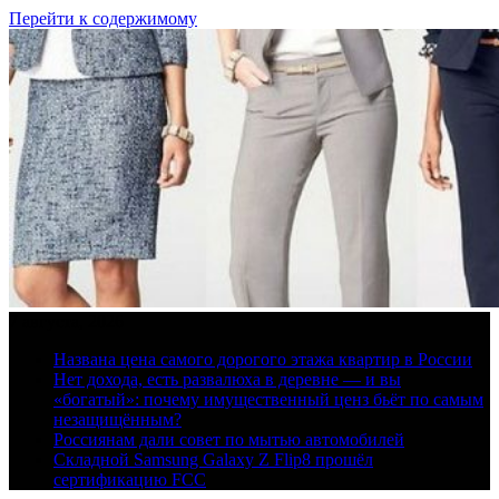
Перейти к содержимому
7 августа, 2026
Названа цена самого дорогого этажа квартир в России
Нет дохода, есть развалюха в деревне — и вы
«богатый»: почему имущественный ценз бьёт по самым
незащищённым?
Россиянам дали совет по мытью автомобилей
Складной Samsung Galaxy Z Flip8 прошёл
сертификацию FCC