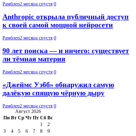
Рамблер
2 месяца спустя
0
Anthropic открыла публичный доступ
к своей самой мощной нейросети
Рамблер
2 месяца спустя
0
90 лет поиска — и ничего: существует
ли тёмная материя
Рамблер
2 месяца спустя
0
«Джеймс Уэбб» обнаружил самую
далёкую спящую чёрную дыру
Рамблер
2 месяца спустя
0
Август 2026
Пн
Вт
Ср
Чт
Пт
Сб
Вс
1
2
3
4
5
6
7
8
9