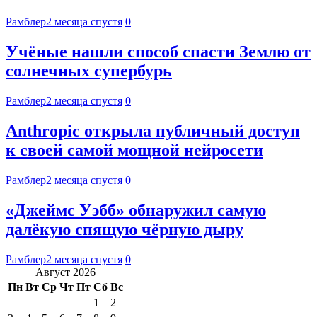
Рамблер
2 месяца спустя
0
Учёные нашли способ спасти Землю от
солнечных супербурь
Рамблер
2 месяца спустя
0
Anthropic открыла публичный доступ
к своей самой мощной нейросети
Рамблер
2 месяца спустя
0
«Джеймс Уэбб» обнаружил самую
далёкую спящую чёрную дыру
Рамблер
2 месяца спустя
0
Август 2026
Пн
Вт
Ср
Чт
Пт
Сб
Вс
1
2