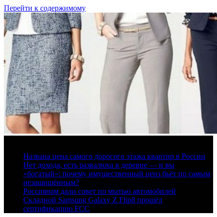
Перейти к содержимому
9 августа, 2026
Названа цена самого дорогого этажа квартир в России
Нет дохода, есть развалюха в деревне — и вы
«богатый»: почему имущественный ценз бьёт по самым
незащищённым?
Россиянам дали совет по мытью автомобилей
Складной Samsung Galaxy Z Flip8 прошёл
сертификацию FCC