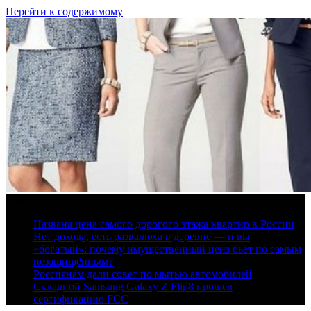
Перейти к содержимому
9 августа, 2026
Названа цена самого дорогого этажа квартир в России
Нет дохода, есть развалюха в деревне — и вы
«богатый»: почему имущественный ценз бьёт по самым
незащищённым?
Россиянам дали совет по мытью автомобилей
Складной Samsung Galaxy Z Flip8 прошёл
сертификацию FCC