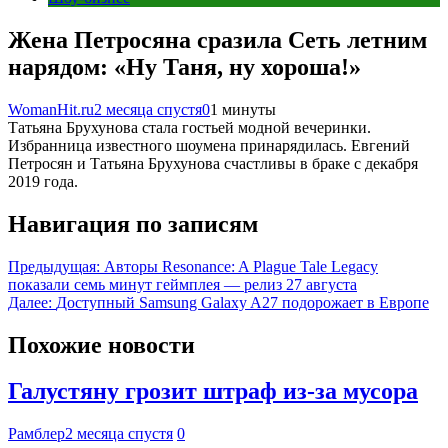
Жена Петросяна сразила Сеть летним
нарядом: «Ну Таня, ну хороша!»
WomanHit.ru
2 месяца спустя
0
1 минуты
Татьяна Брухунова стала гостьей модной вечеринки.
Избранница известного шоумена принарядилась. Евгений
Петросян и Татьяна Брухунова счастливы в браке с декабря
2019 года.
Навигация по записям
Предыдущая:
Авторы Resonance: A Plague Tale Legacy
показали семь минут геймплея — релиз 27 августа
Далее:
Доступный Samsung Galaxy A27 подорожает в Европе
Похожие новости
Галустяну грозит штраф из-за мусора
Рамблер
2 месяца спустя
0