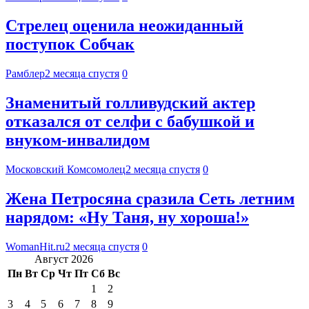
Стрелец оценила неожиданный
поступок Собчак
Рамблер
2 месяца спустя
0
Знаменитый голливудский актер
отказался от селфи с бабушкой и
внуком-инвалидом
Московский Комсомолец
2 месяца спустя
0
Жена Петросяна сразила Сеть летним
нарядом: «Ну Таня, ну хороша!»
WomanHit.ru
2 месяца спустя
0
Август 2026
Пн
Вт
Ср
Чт
Пт
Сб
Вс
1
2
3
4
5
6
7
8
9