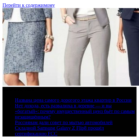
Перейти к содержимому
8 августа, 2026
Названа цена самого дорогого этажа квартир в России
Нет дохода, есть развалюха в деревне — и вы
«богатый»: почему имущественный ценз бьёт по самым
незащищённым?
Россиянам дали совет по мытью автомобилей
Складной Samsung Galaxy Z Flip8 прошёл
сертификацию FCC