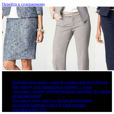
Перейти к содержимому
6 августа, 2026
Названа цена самого дорогого этажа квартир в России
Нет дохода, есть развалюха в деревне — и вы
«богатый»: почему имущественный ценз бьёт по самым
незащищённым?
Россиянам дали совет по мытью автомобилей
Складной Samsung Galaxy Z Flip8 прошёл
сертификацию FCC