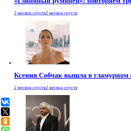
«Глиняный румянец»: повторяем т
2 месяца спустя
2 месяца спустя
Ксения Собчак вышла в гламурном 
2 месяца спустя
2 месяца спустя