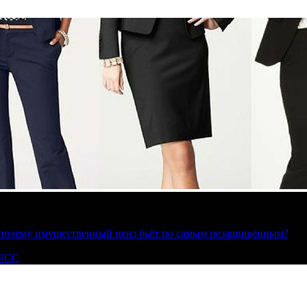
»: почему имущественный ценз бьёт по самым незащищённым?
 FCC