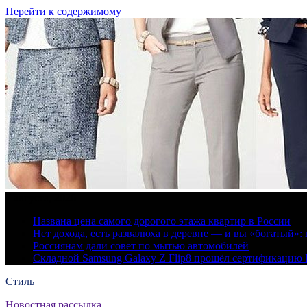
Перейти к содержимому
7 августа, 2026
Названа цена самого дорогого этажа квартир в России
Нет дохода, есть развалюха в деревне — и вы «богатый
Россиянам дали совет по мытью автомобилей
Складной Samsung Galaxy Z Flip8 прошёл сертификацию
Стиль
Новостная рассылка