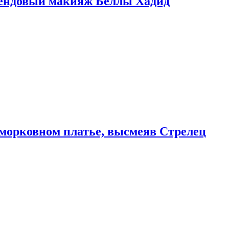
рендовый макияж Беллы Хадид
морковном платье, высмеяв Стрелец