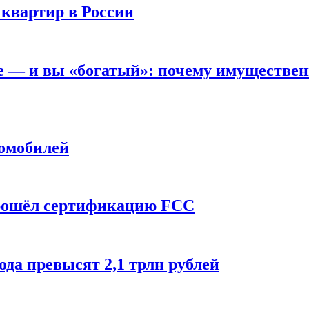
 квартир в России
вне — и вы «богатый»: почему имуществе
томобилей
прошёл сертификацию FCC
ода превысят 2,1 трлн рублей