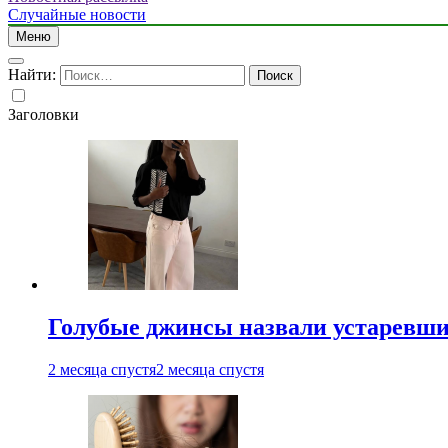
Случайные новости
Меню
Найти:
Заголовки
Голубые джинсы назвали устаревш
2 месяца спустя
2 месяца спустя