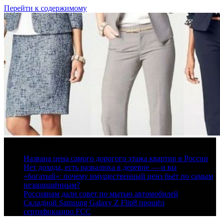
Перейти к содержимому
7 августа, 2026
Названа цена самого дорогого этажа квартир в России
Нет дохода, есть развалюха в деревне — и вы
«богатый»: почему имущественный ценз бьёт по самым
незащищённым?
Россиянам дали совет по мытью автомобилей
Складной Samsung Galaxy Z Flip8 прошёл
сертификацию FCC