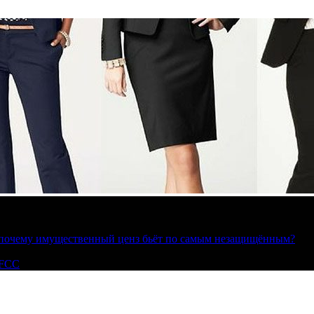
»: почему имущественный ценз бьёт по самым незащищённым?
 FCC