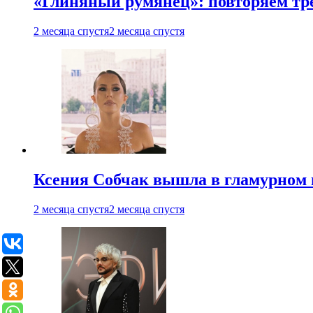
«Глиняный румянец»: повторяем т
2 месяца спустя
2 месяца спустя
Ксения Собчак вышла в гламурном 
2 месяца спустя
2 месяца спустя