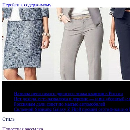
Перейти к содержимому
8 августа, 2026
Названа цена самого дорогого этажа квартир в России
Нет дохода, есть развалюха в деревне — и вы «богатый
Россиянам дали совет по мытью автомобилей
Складной Samsung Galaxy Z Flip8 прошёл сертификацию
Стиль
Новостная рассылка