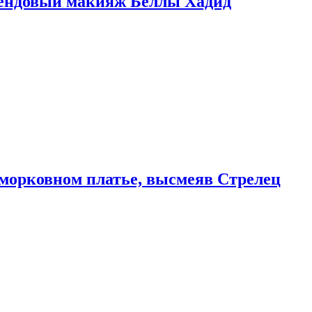
рендовый макияж Беллы Хадид
морковном платье, высмеяв Стрелец