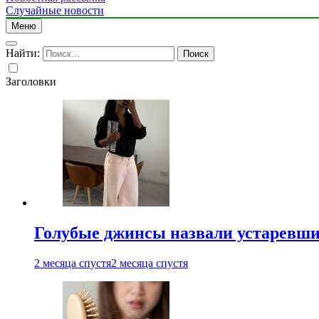
Случайные новости
Меню
Найти:
Заголовки
Голубые джинсы назвали устаревш
2 месяца спустя
2 месяца спустя