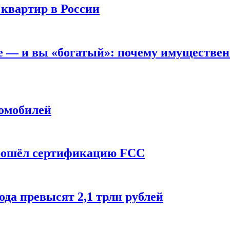
 квартир в России
вне — и вы «богатый»: почему имуществе
томобилей
прошёл сертификацию FCC
ода превысят 2,1 трлн рублей