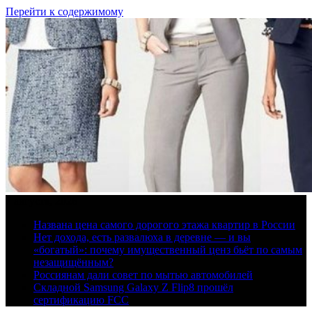
Перейти к содержимому
7 августа, 2026
Названа цена самого дорогого этажа квартир в России
Нет дохода, есть развалюха в деревне — и вы
«богатый»: почему имущественный ценз бьёт по самым
незащищённым?
Россиянам дали совет по мытью автомобилей
Складной Samsung Galaxy Z Flip8 прошёл
сертификацию FCC