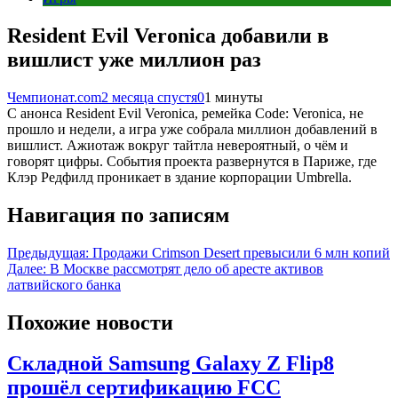
Resident Evil Veronica добавили в
вишлист уже миллион раз
Чемпионат.com
2 месяца спустя
0
1 минуты
С анонса Resident Evil Veronica, ремейка Code: Veronica, не
прошло и недели, а игра уже собрала миллион добавлений в
вишлист. Ажиотаж вокруг тайтла невероятный, о чём и
говорят цифры. События проекта развернутся в Париже, где
Клэр Редфилд проникает в здание корпорации Umbrella.
Навигация по записям
Предыдущая:
Продажи Crimson Desert превысили 6 млн копий
Далее:
В Москве рассмотрят дело об аресте активов
латвийского банка
Похожие новости
Складной Samsung Galaxy Z Flip8
прошёл сертификацию FCC