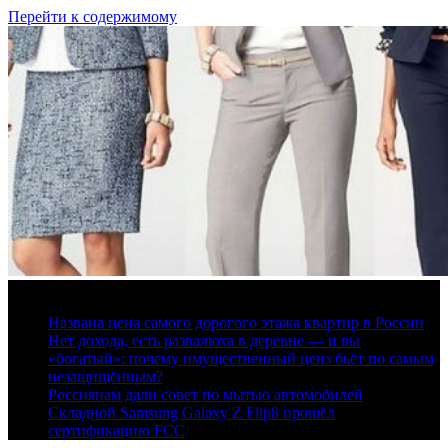
Перейти к содержимому
8 августа, 2026
Названа цена самого дорогого этажа квартир в России
Нет дохода, есть развалюха в деревне — и вы
«богатый»: почему имущественный ценз бьёт по самым
незащищённым?
Россиянам дали совет по мытью автомобилей
Складной Samsung Galaxy Z Flip8 прошёл
сертификацию FCC