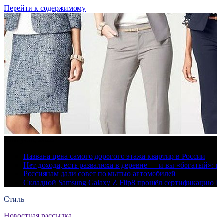
Перейти к содержимому
6 августа, 2026
Названа цена самого дорогого этажа квартир в России
Нет дохода, есть развалюха в деревне — и вы «богатый
Россиянам дали совет по мытью автомобилей
Складной Samsung Galaxy Z Flip8 прошёл сертификацию
Стиль
Новостная рассылка