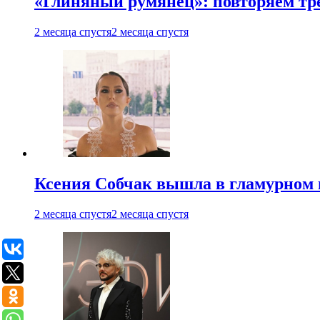
«Глиняный румянец»: повторяем т
2 месяца спустя
2 месяца спустя
Ксения Собчак вышла в гламурном 
2 месяца спустя
2 месяца спустя