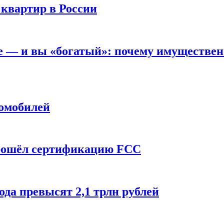
 квартир в России
вне — и вы «богатый»: почему имуществе
томобилей
прошёл сертификацию FCC
ода превысят 2,1 трлн рублей