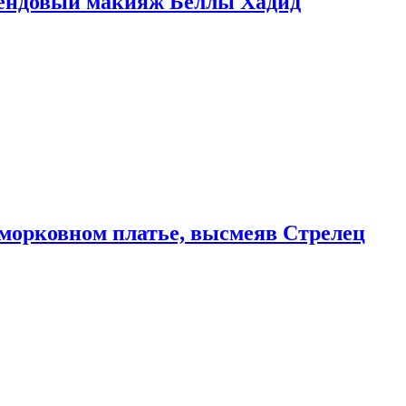
рендовый макияж Беллы Хадид
морковном платье, высмеяв Стрелец