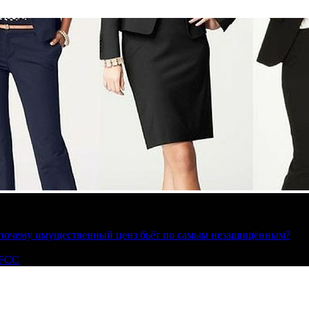
»: почему имущественный ценз бьёт по самым незащищённым?
 FCC