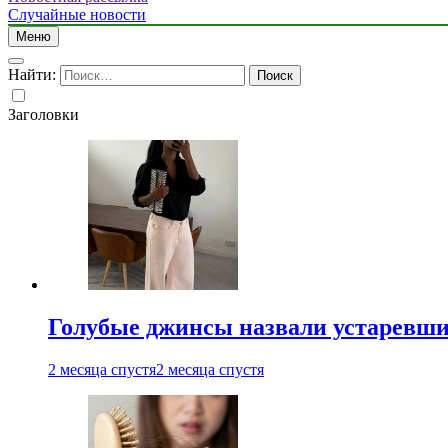
Случайные новости
Меню
Найти:
Заголовки
Голубые джинсы назвали устаревш
2 месяца спустя
2 месяца спустя