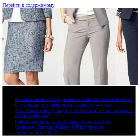
Перейти к содержимому
6 августа, 2026
Названа цена самого дорогого этажа квартир в России
Нет дохода, есть развалюха в деревне — и вы
«богатый»: почему имущественный ценз бьёт по самым
незащищённым?
Россиянам дали совет по мытью автомобилей
Складной Samsung Galaxy Z Flip8 прошёл
сертификацию FCC