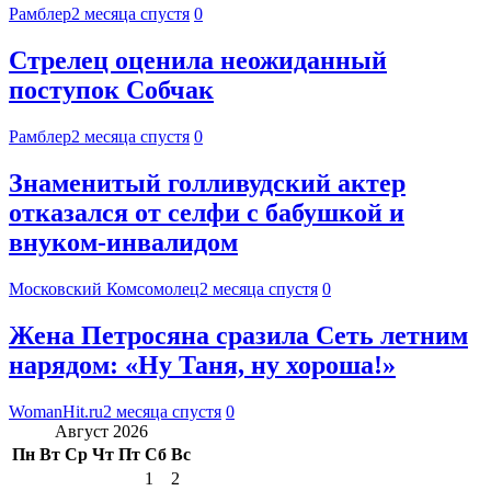
Рамблер
2 месяца спустя
0
Стрелец оценила неожиданный
поступок Собчак
Рамблер
2 месяца спустя
0
Знаменитый голливудский актер
отказался от селфи с бабушкой и
внуком-инвалидом
Московский Комсомолец
2 месяца спустя
0
Жена Петросяна сразила Сеть летним
нарядом: «Ну Таня, ну хороша!»
WomanHit.ru
2 месяца спустя
0
Август 2026
Пн
Вт
Ср
Чт
Пт
Сб
Вс
1
2