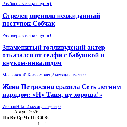
Рамблер
2 месяца спустя
0
Стрелец оценила неожиданный
поступок Собчак
Рамблер
2 месяца спустя
0
Знаменитый голливудский актер
отказался от селфи с бабушкой и
внуком-инвалидом
Московский Комсомолец
2 месяца спустя
0
Жена Петросяна сразила Сеть летним
нарядом: «Ну Таня, ну хороша!»
WomanHit.ru
2 месяца спустя
0
Август 2026
Пн
Вт
Ср
Чт
Пт
Сб
Вс
1
2