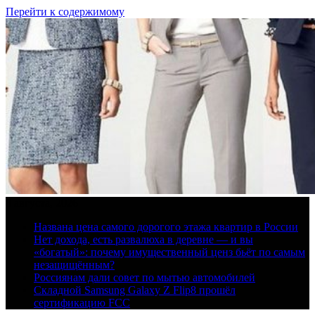
Перейти к содержимому
8 августа, 2026
Названа цена самого дорогого этажа квартир в России
Нет дохода, есть развалюха в деревне — и вы
«богатый»: почему имущественный ценз бьёт по самым
незащищённым?
Россиянам дали совет по мытью автомобилей
Складной Samsung Galaxy Z Flip8 прошёл
сертификацию FCC