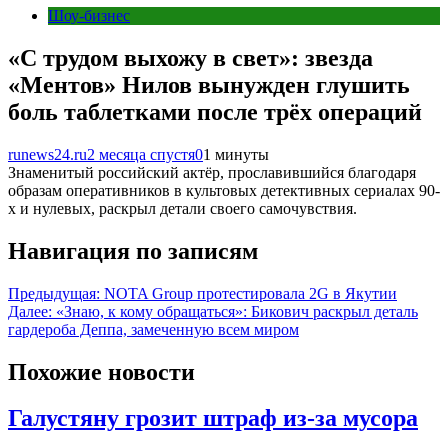
Шоу-бизнес
«С трудом выхожу в свет»: звезда
«Ментов» Нилов вынужден глушить
боль таблетками после трёх операций
runews24.ru
2 месяца спустя
0
1 минуты
Знаменитый российский актёр, прославившийся благодаря
образам оперативников в культовых детективных сериалах 90-
х и нулевых, раскрыл детали своего самочувствия.
Навигация по записям
Предыдущая:
NOTA Group протестировала 2G в Якутии
Далее:
«Знаю, к кому обращаться»: Бикович раскрыл деталь
гардероба Деппа, замеченную всем миром
Похожие новости
Галустяну грозит штраф из-за мусора