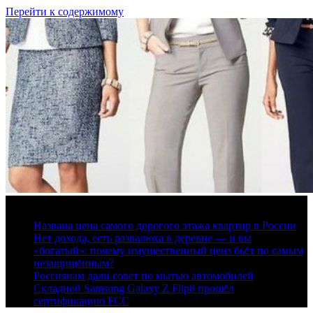
Перейти к содержимому
9 августа, 2026
Названа цена самого дорогого этажа квартир в России
Нет дохода, есть развалюха в деревне — и вы
«богатый»: почему имущественный ценз бьёт по самым
незащищённым?
Россиянам дали совет по мытью автомобилей
Складной Samsung Galaxy Z Flip8 прошёл
сертификацию FCC