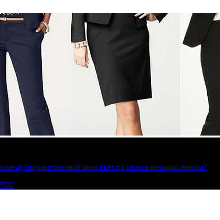
»: почему имущественный ценз бьёт по самым незащищённым?
 FCC