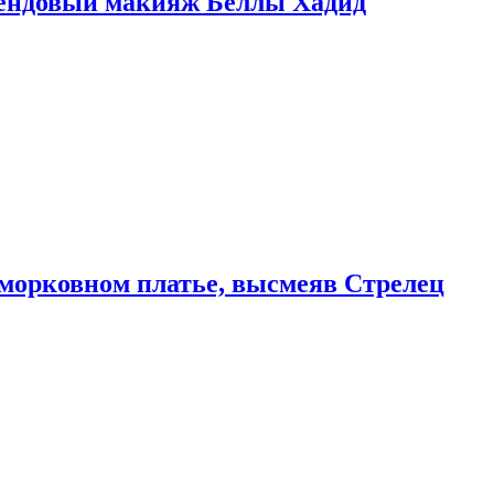
рендовый макияж Беллы Хадид
морковном платье, высмеяв Стрелец