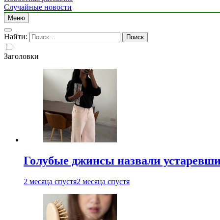
Случайные новости
Меню
Найти:
Заголовки
Голубые джинсы назвали устаревш
2 месяца спустя
2 месяца спустя