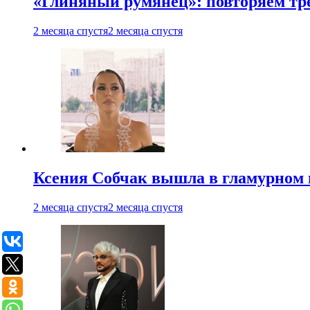
«Глиняный румянец»: повторяем т
2 месяца спустя
2 месяца спустя
Ксения Собчак вышла в гламурном 
2 месяца спустя
2 месяца спустя