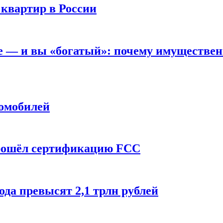
 квартир в России
вне — и вы «богатый»: почему имуществе
томобилей
прошёл сертификацию FCC
ода превысят 2,1 трлн рублей