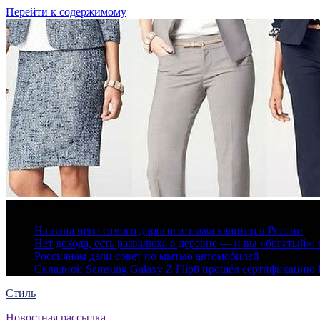
Перейти к содержимому
6 августа, 2026
Названа цена самого дорогого этажа квартир в России
Нет дохода, есть развалюха в деревне — и вы «богатый
Россиянам дали совет по мытью автомобилей
Складной Samsung Galaxy Z Flip8 прошёл сертификацию
Стиль
Новостная рассылка