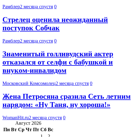
Рамблер
2 месяца спустя
0
Стрелец оценила неожиданный
поступок Собчак
Рамблер
2 месяца спустя
0
Знаменитый голливудский актер
отказался от селфи с бабушкой и
внуком-инвалидом
Московский Комсомолец
2 месяца спустя
0
Жена Петросяна сразила Сеть летним
нарядом: «Ну Таня, ну хороша!»
WomanHit.ru
2 месяца спустя
0
Август 2026
Пн
Вт
Ср
Чт
Пт
Сб
Вс
1
2