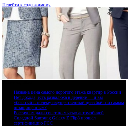
Перейти к содержимому
9 августа, 2026
Названа цена самого дорогого этажа квартир в России
Нет дохода, есть развалюха в деревне — и вы
«богатый»: почему имущественный ценз бьёт по самым
незащищённым?
Россиянам дали совет по мытью автомобилей
Складной Samsung Galaxy Z Flip8 прошёл
сертификацию FCC