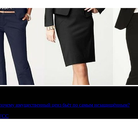
»: почему имущественный ценз бьёт по самым незащищённым?
 FCC