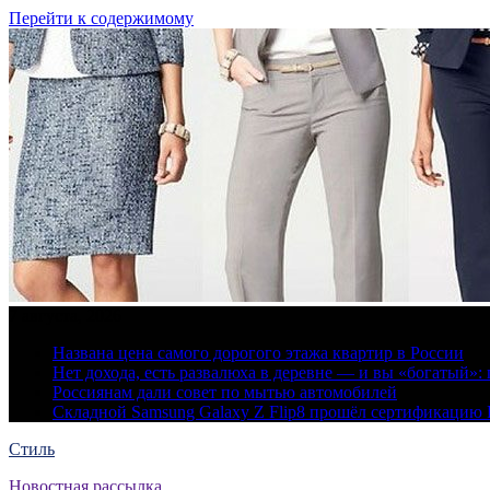
Перейти к содержимому
7 августа, 2026
Названа цена самого дорогого этажа квартир в России
Нет дохода, есть развалюха в деревне — и вы «богатый
Россиянам дали совет по мытью автомобилей
Складной Samsung Galaxy Z Flip8 прошёл сертификацию
Стиль
Новостная рассылка