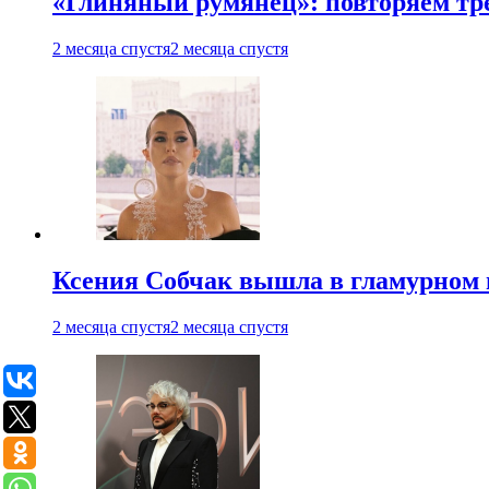
«Глиняный румянец»: повторяем т
2 месяца спустя
2 месяца спустя
Ксения Собчак вышла в гламурном 
2 месяца спустя
2 месяца спустя