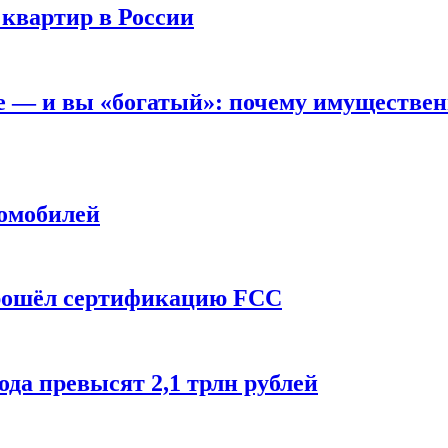
 квартир в России
вне — и вы «богатый»: почему имуществе
томобилей
прошёл сертификацию FCC
ода превысят 2,1 трлн рублей