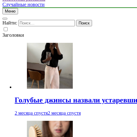
Случайные новости
Меню
Найти:
Заголовки
Голубые джинсы назвали устаревш
2 месяца спустя
2 месяца спустя