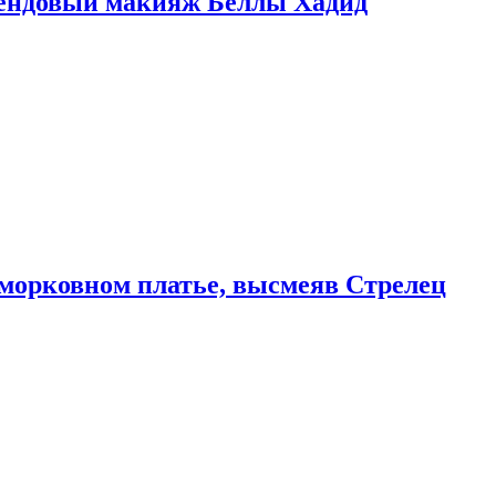
рендовый макияж Беллы Хадид
морковном платье, высмеяв Стрелец