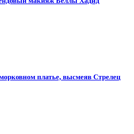
рендовый макияж Беллы Хадид
морковном платье, высмеяв Стрелец