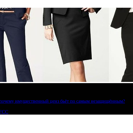
»: почему имущественный ценз бьёт по самым незащищённым?
 FCC