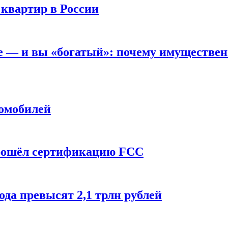
 квартир в России
вне — и вы «богатый»: почему имуществе
томобилей
прошёл сертификацию FCC
ода превысят 2,1 трлн рублей