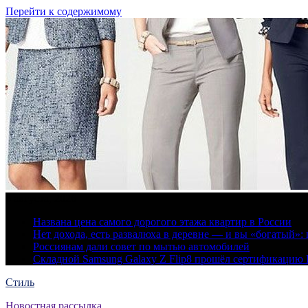
Перейти к содержимому
6 августа, 2026
Названа цена самого дорогого этажа квартир в России
Нет дохода, есть развалюха в деревне — и вы «богатый
Россиянам дали совет по мытью автомобилей
Складной Samsung Galaxy Z Flip8 прошёл сертификацию
Стиль
Новостная рассылка