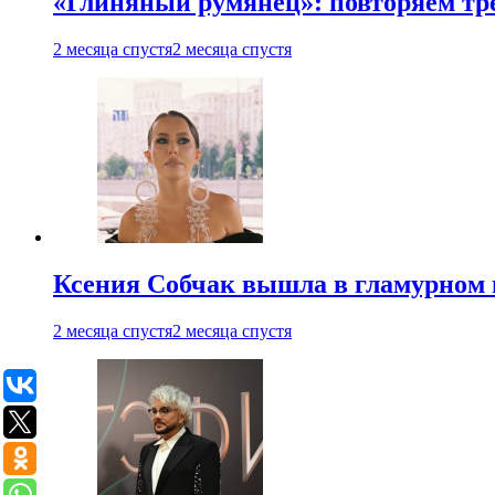
«Глиняный румянец»: повторяем т
2 месяца спустя
2 месяца спустя
Ксения Собчак вышла в гламурном 
2 месяца спустя
2 месяца спустя