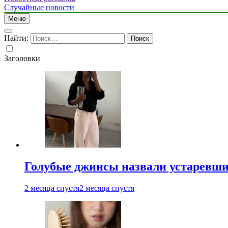
Случайные новости
Меню
Найти:
Заголовки
Голубые джинсы назвали устаревш
2 месяца спустя
2 месяца спустя