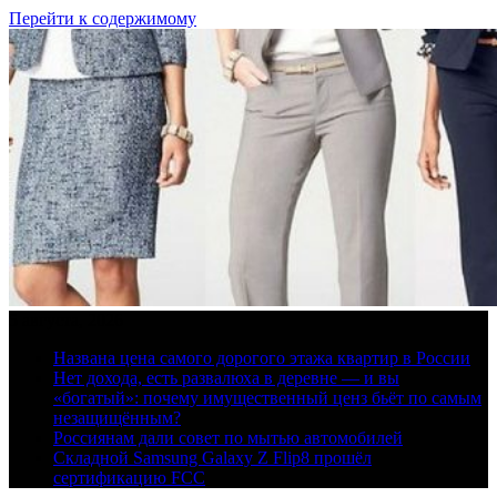
Перейти к содержимому
5 августа, 2026
Названа цена самого дорогого этажа квартир в России
Нет дохода, есть развалюха в деревне — и вы
«богатый»: почему имущественный ценз бьёт по самым
незащищённым?
Россиянам дали совет по мытью автомобилей
Складной Samsung Galaxy Z Flip8 прошёл
сертификацию FCC