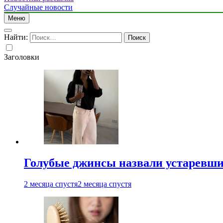
Случайные новости
Меню
Найти:
Заголовки
Голубые джинсы назвали устаревш
2 месяца спустя
2 месяца спустя