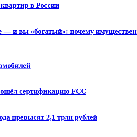
 квартир в России
вне — и вы «богатый»: почему имуществе
томобилей
прошёл сертификацию FCC
ода превысят 2,1 трлн рублей