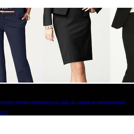
»: почему имущественный ценз бьёт по самым незащищённым?
 FCC