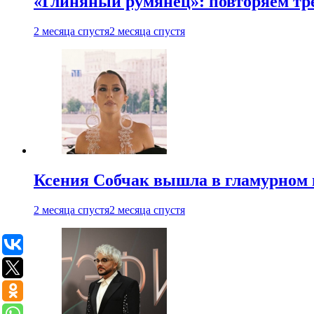
«Глиняный румянец»: повторяем т
2 месяца спустя
2 месяца спустя
Ксения Собчак вышла в гламурном 
2 месяца спустя
2 месяца спустя