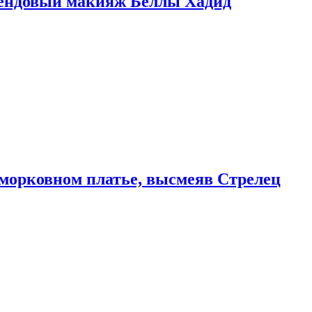
рендовый макияж Беллы Хадид
морковном платье, высмеяв Стрелец