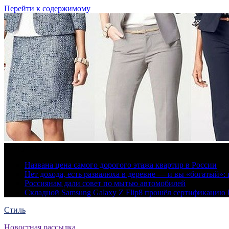
Перейти к содержимому
7 августа, 2026
Названа цена самого дорогого этажа квартир в России
Нет дохода, есть развалюха в деревне — и вы «богатый
Россиянам дали совет по мытью автомобилей
Складной Samsung Galaxy Z Flip8 прошёл сертификацию
Стиль
Новостная рассылка