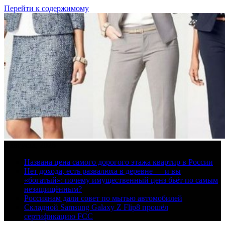
Перейти к содержимому
8 августа, 2026
Названа цена самого дорогого этажа квартир в России
Нет дохода, есть развалюха в деревне — и вы
«богатый»: почему имущественный ценз бьёт по самым
незащищённым?
Россиянам дали совет по мытью автомобилей
Складной Samsung Galaxy Z Flip8 прошёл
сертификацию FCC