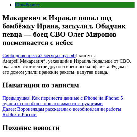
Шоу-бизнес
Макаревич в Израиле попал под
бомбёжку Ирана, заскулил. Обидчик
певца — боец СВО Олег Миронов
посмеивается с небес
Свободная пресса
2 месяца спустя
0
1 минуты
Андрей Макаревич*, уехавший в Израиль подальше от СВО,
оказался в эпицентре другого военного конфликта. Рядом с
его домом упали иранские ракеты, напугав певца.
Навигация по записям
Предыдущая:
Как перенести данные с iPhone на iPhone: 5
лучших способов с пошаговыми инструкциями
Далее:
Воронежцам рассказали о возобновлении работы
Roblox в России
Похожие новости