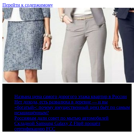
Перейти к содержимому
8 августа, 2026
Названа цена самого дорогого этажа квартир в России
Нет дохода, есть развалюха в деревне — и вы
«богатый»: почему имущественный ценз бьёт по самым
незащищённым?
Россиянам дали совет по мытью автомобилей
Складной Samsung Galaxy Z Flip8 прошёл
сертификацию FCC