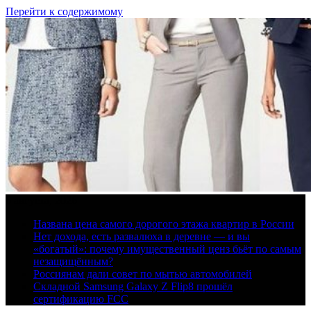
Перейти к содержимому
6 августа, 2026
Названа цена самого дорогого этажа квартир в России
Нет дохода, есть развалюха в деревне — и вы
«богатый»: почему имущественный ценз бьёт по самым
незащищённым?
Россиянам дали совет по мытью автомобилей
Складной Samsung Galaxy Z Flip8 прошёл
сертификацию FCC