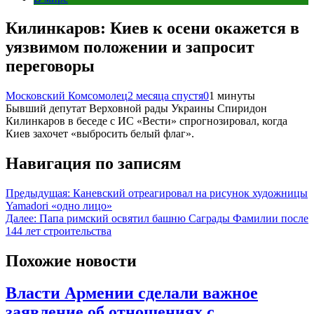
Килинкаров: Киев к осени окажется в
уязвимом положении и запросит
переговоры
Московский Комсомолец
2 месяца спустя
0
1 минуты
Бывший депутат Верховной рады Украины Спиридон
Килинкаров в беседе с ИС «Вести» спрогнозировал, когда
Киев захочет «выбросить белый флаг».
Навигация по записям
Предыдущая:
Каневский отреагировал на рисунок художницы
Yamadori «одно лицо»
Далее:
Папа римский освятил башню Саграды Фамилии после
144 лет строительства
Похожие новости
Власти Армении сделали важное
заявление об отношениях с