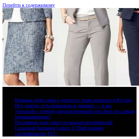
Перейти к содержимому
7 августа, 2026
Названа цена самого дорогого этажа квартир в России
Нет дохода, есть развалюха в деревне — и вы
«богатый»: почему имущественный ценз бьёт по самым
незащищённым?
Россиянам дали совет по мытью автомобилей
Складной Samsung Galaxy Z Flip8 прошёл
сертификацию FCC