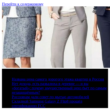
Перейти к содержимому
6 августа, 2026
Названа цена самого дорогого этажа квартир в России
Нет дохода, есть развалюха в деревне — и вы
«богатый»: почему имущественный ценз бьёт по самым
незащищённым?
Россиянам дали совет по мытью автомобилей
Складной Samsung Galaxy Z Flip8 прошёл
сертификацию FCC