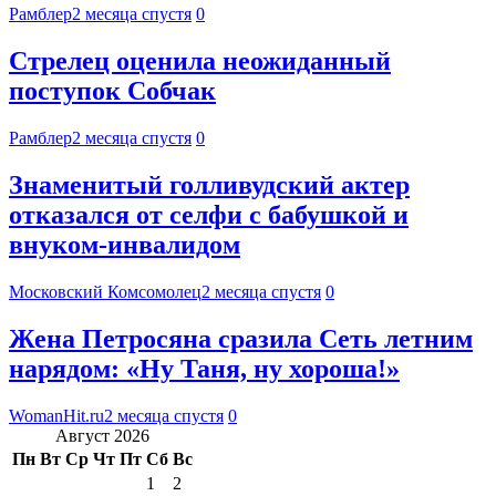
Рамблер
2 месяца спустя
0
Стрелец оценила неожиданный
поступок Собчак
Рамблер
2 месяца спустя
0
Знаменитый голливудский актер
отказался от селфи с бабушкой и
внуком-инвалидом
Московский Комсомолец
2 месяца спустя
0
Жена Петросяна сразила Сеть летним
нарядом: «Ну Таня, ну хороша!»
WomanHit.ru
2 месяца спустя
0
Август 2026
Пн
Вт
Ср
Чт
Пт
Сб
Вс
1
2