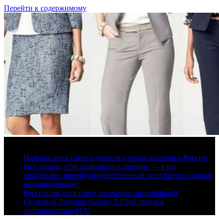
Перейти к содержимому
7 августа, 2026
Названа цена самого дорогого этажа квартир в России
Нет дохода, есть развалюха в деревне — и вы
«богатый»: почему имущественный ценз бьёт по самым
незащищённым?
Россиянам дали совет по мытью автомобилей
Складной Samsung Galaxy Z Flip8 прошёл
сертификацию FCC