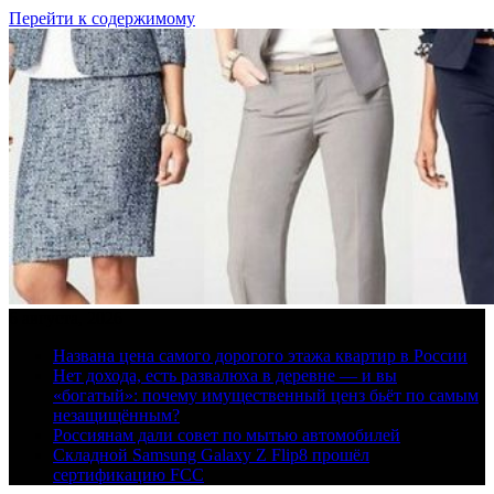
Перейти к содержимому
6 августа, 2026
Названа цена самого дорогого этажа квартир в России
Нет дохода, есть развалюха в деревне — и вы
«богатый»: почему имущественный ценз бьёт по самым
незащищённым?
Россиянам дали совет по мытью автомобилей
Складной Samsung Galaxy Z Flip8 прошёл
сертификацию FCC