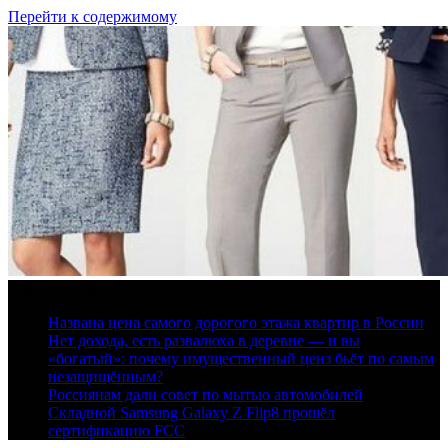
Перейти к содержимому
9 августа, 2026
Названа цена самого дорогого этажа квартир в России
Нет дохода, есть развалюха в деревне — и вы
«богатый»: почему имущественный ценз бьёт по самым
незащищённым?
Россиянам дали совет по мытью автомобилей
Складной Samsung Galaxy Z Flip8 прошёл
сертификацию FCC