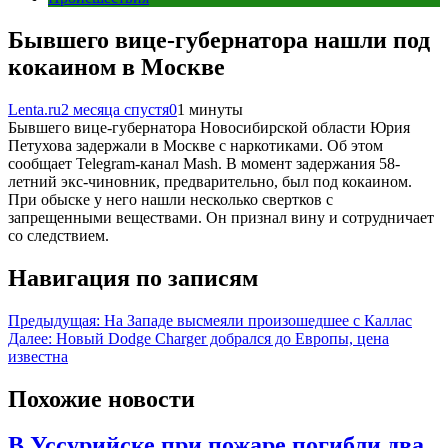
Бывшего вице-губернатора нашли под
кокаином в Москве
Lenta.ru
2 месяца спустя
0
1 минуты
Бывшего вице-губернатора Новосибирской области Юрия
Петухова задержали в Москве с наркотиками. Об этом
сообщает Telegram-канал Mash. В момент задержания 58-
летний экс-чиновник, предварительно, был под кокаином.
При обыске у него нашли несколько свертков с
запрещенными веществами. Он признал вину и сотрудничает
со следствием.
Навигация по записям
Предыдущая:
На Западе высмеяли произошедшее с Каллас
Далее:
Новый Dodge Charger добрался до Европы, цена
известна
Похожие новости
В Уссурийске при пожаре погибли два