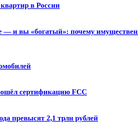
 квартир в России
вне — и вы «богатый»: почему имуществе
томобилей
прошёл сертификацию FCC
ода превысят 2,1 трлн рублей