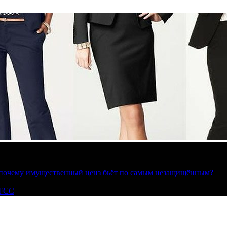
»: почему имущественный ценз бьёт по самым незащищённым?
 FCC