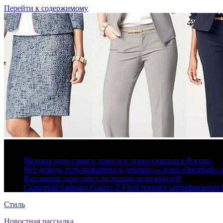
Перейти к содержимому
6 августа, 2026
Названа цена самого дорогого этажа квартир в России
Нет дохода, есть развалюха в деревне — и вы «богатый
Россиянам дали совет по мытью автомобилей
Складной Samsung Galaxy Z Flip8 прошёл сертификацию
Стиль
Новостная рассылка