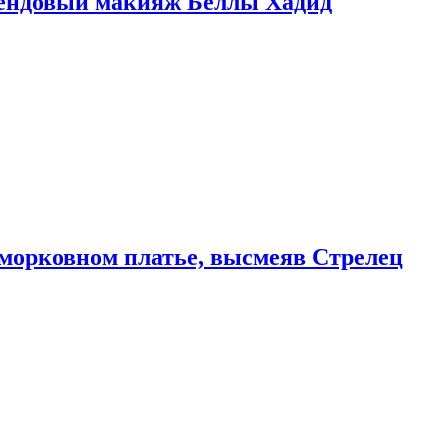
рендовый макияж Беллы Хадид
морковном платье, высмеяв Стрелец