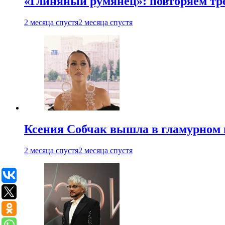
«Глиняный румянец»: повторяем т
2 месяца спустя
2 месяца спустя
Ксения Собчак вышла в гламурном 
2 месяца спустя
2 месяца спустя