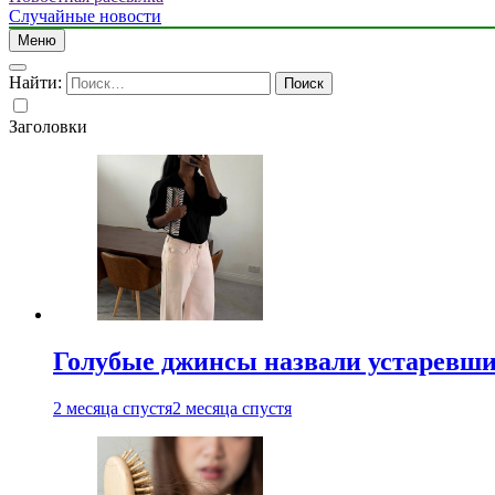
Случайные новости
Меню
Найти:
Заголовки
Голубые джинсы назвали устаревш
2 месяца спустя
2 месяца спустя