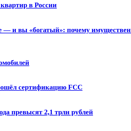
 квартир в России
вне — и вы «богатый»: почему имуществе
томобилей
прошёл сертификацию FCC
ода превысят 2,1 трлн рублей