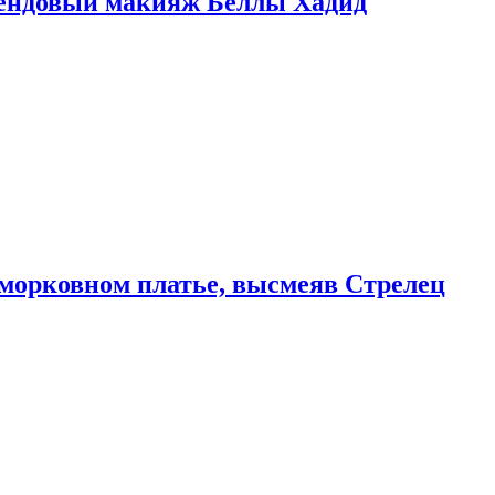
рендовый макияж Беллы Хадид
морковном платье, высмеяв Стрелец