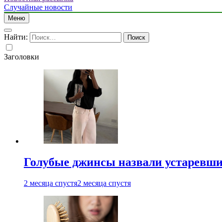
Случайные новости
Меню
Найти:
Заголовки
Голубые джинсы назвали устаревш
2 месяца спустя
2 месяца спустя