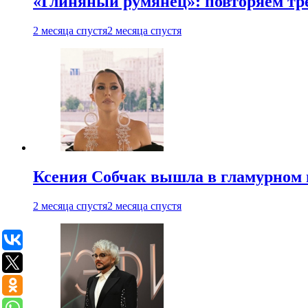
«Глиняный румянец»: повторяем т
2 месяца спустя
2 месяца спустя
Ксения Собчак вышла в гламурном 
2 месяца спустя
2 месяца спустя