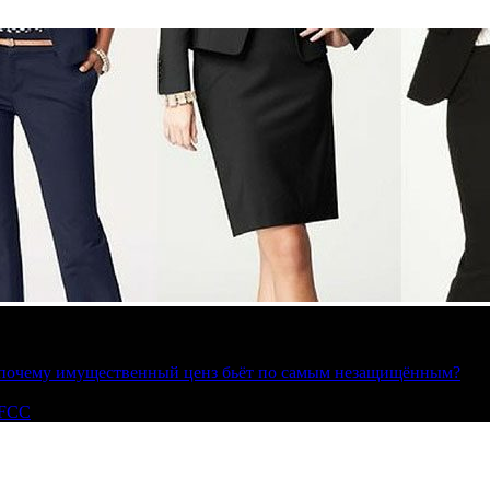
»: почему имущественный ценз бьёт по самым незащищённым?
 FCC