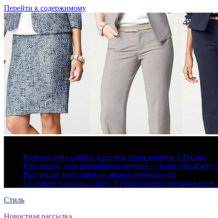
Перейти к содержимому
7 августа, 2026
Названа цена самого дорогого этажа квартир в России
Нет дохода, есть развалюха в деревне — и вы «богатый
Россиянам дали совет по мытью автомобилей
Складной Samsung Galaxy Z Flip8 прошёл сертификацию
Стиль
Новостная рассылка