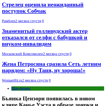
Стрелец оценила неожиданный
поступок Собчак
Рамблер
2 месяца спустя
0
Знаменитый голливудский актер
отказался от селфи с бабушкой и
внуком-инвалидом
Московский Комсомолец
2 месяца спустя
0
Жена Петросяна сразила Сеть летним
нарядом: «Ну Таня, ну хороша!»
WomanHit.ru
2 месяца спустя
0
Шоу-бизнес
Бьянка Цензори появилась в новом
клипе Канье Уэста в образе доярки и