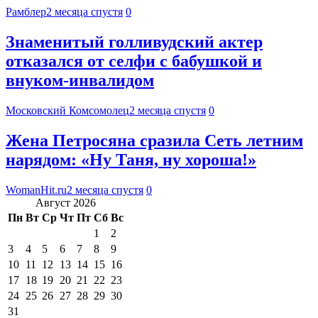
Рамблер
2 месяца спустя
0
Знаменитый голливудский актер
отказался от селфи с бабушкой и
внуком-инвалидом
Московский Комсомолец
2 месяца спустя
0
Жена Петросяна сразила Сеть летним
нарядом: «Ну Таня, ну хороша!»
WomanHit.ru
2 месяца спустя
0
Август 2026
Пн
Вт
Ср
Чт
Пт
Сб
Вс
1
2
3
4
5
6
7
8
9
10
11
12
13
14
15
16
17
18
19
20
21
22
23
24
25
26
27
28
29
30
31