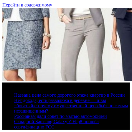
Перейти к содержимому
6 августа, 2026
Названа цена самого дорогого этажа квартир в России
Нет дохода, есть развалюха в деревне — и вы
«богатый»: почему имущественный ценз бьёт по самым
незащищённым?
Россиянам дали совет по мытью автомобилей
Складной Samsung Galaxy Z Flip8 прошёл
сертификацию FCC