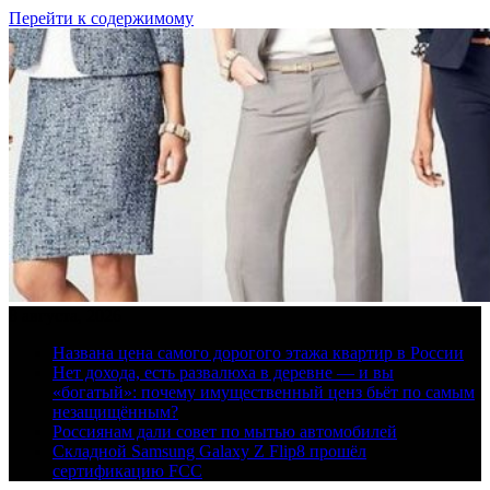
Перейти к содержимому
8 августа, 2026
Названа цена самого дорогого этажа квартир в России
Нет дохода, есть развалюха в деревне — и вы
«богатый»: почему имущественный ценз бьёт по самым
незащищённым?
Россиянам дали совет по мытью автомобилей
Складной Samsung Galaxy Z Flip8 прошёл
сертификацию FCC