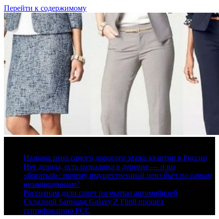
Перейти к содержимому
7 августа, 2026
Названа цена самого дорогого этажа квартир в России
Нет дохода, есть развалюха в деревне — и вы
«богатый»: почему имущественный ценз бьёт по самым
незащищённым?
Россиянам дали совет по мытью автомобилей
Складной Samsung Galaxy Z Flip8 прошёл
сертификацию FCC