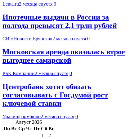
Lenta.ru
2 месяца спустя
0
Ипотечные выдачи в России за
полгода превысят 2,1 трлн рублей
СИ «Новости Брянска»
2 месяца спустя
0
Московская аренда оказалась втрое
выгоднее самарской
РБК Компании
2 месяца спустя
0
Центробанк хотят обязать
согласовывать с Госдумой рост
ключевой ставки
Уралинформбюро
2 месяца спустя
0
Август 2026
Пн
Вт
Ср
Чт
Пт
Сб
Вс
1
2