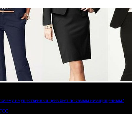
»: почему имущественный ценз бьёт по самым незащищённым?
 FCC