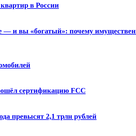
 квартир в России
вне — и вы «богатый»: почему имуществе
томобилей
прошёл сертификацию FCC
ода превысят 2,1 трлн рублей