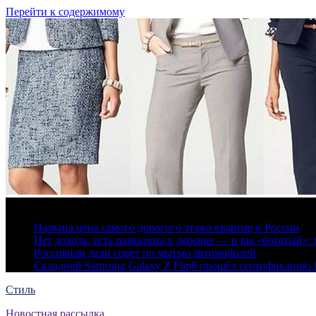
Перейти к содержимому
6 августа, 2026
Названа цена самого дорогого этажа квартир в России
Нет дохода, есть развалюха в деревне — и вы «богатый
Россиянам дали совет по мытью автомобилей
Складной Samsung Galaxy Z Flip8 прошёл сертификацию
Стиль
Новостная рассылка