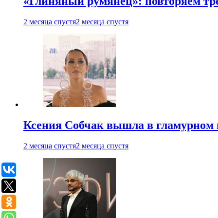
«Глиняный румянец»: повторяем т
2 месяца спустя
2 месяца спустя
Ксения Собчак вышла в гламурном 
2 месяца спустя
2 месяца спустя