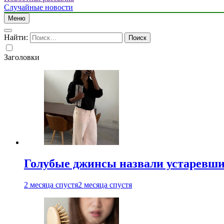
Случайные новости
Меню
Найти:
Заголовки
Голубые джинсы назвали устаревш
2 месяца спустя
2 месяца спустя