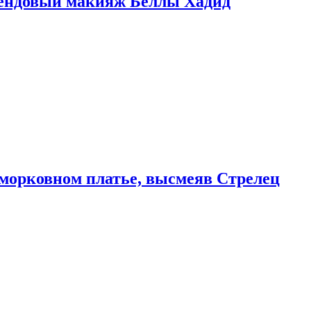
рендовый макияж Беллы Хадид
морковном платье, высмеяв Стрелец