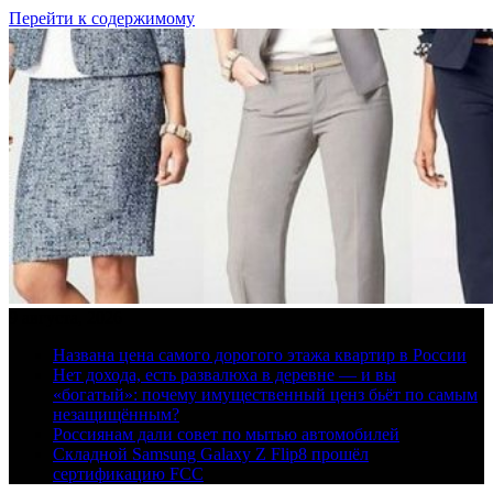
Перейти к содержимому
9 августа, 2026
Названа цена самого дорогого этажа квартир в России
Нет дохода, есть развалюха в деревне — и вы
«богатый»: почему имущественный ценз бьёт по самым
незащищённым?
Россиянам дали совет по мытью автомобилей
Складной Samsung Galaxy Z Flip8 прошёл
сертификацию FCC