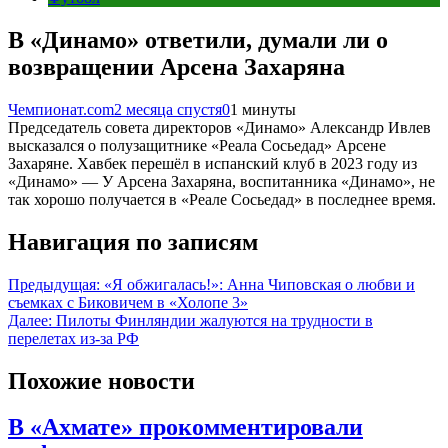
В «Динамо» ответили, думали ли о
возвращении Арсена Захаряна
Чемпионат.com
2 месяца спустя
0
1 минуты
Председатель совета директоров «Динамо» Александр Ивлев
высказался о полузащитнике «Реала Сосьедад» Арсене
Захаряне. Хавбек перешёл в испанский клуб в 2023 году из
«Динамо» — У Арсена Захаряна, воспитанника «Динамо», не
так хорошо получается в «Реале Сосьедад» в последнее время.
Навигация по записям
Предыдущая:
«Я обжигалась!»: Анна Чиповская о любви и
съемках с Биковичем в «Холопе 3»
Далее:
Пилоты Финляндии жалуются на трудности в
перелетах из-за РФ
Похожие новости
В «Ахмате» прокомментировали