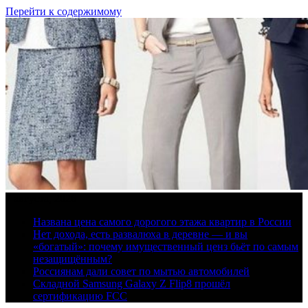
Перейти к содержимому
7 августа, 2026
Названа цена самого дорогого этажа квартир в России
Нет дохода, есть развалюха в деревне — и вы
«богатый»: почему имущественный ценз бьёт по самым
незащищённым?
Россиянам дали совет по мытью автомобилей
Складной Samsung Galaxy Z Flip8 прошёл
сертификацию FCC